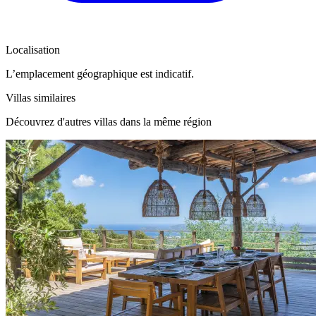
Localisation
Leaflet
|
©
OpenStreetMap
contributors
×
+
L’emplacement géographique est indicatif.
Villa Marinka
Porto-Vecchio, Corse-du-Sud
−
Villas similaires
Découvrez d'autres villas dans la même région