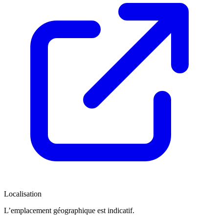
Localisation
Leaflet
|
©
OpenStreetMap
contributors
×
+
L’emplacement géographique est indicatif.
Villa Faturo