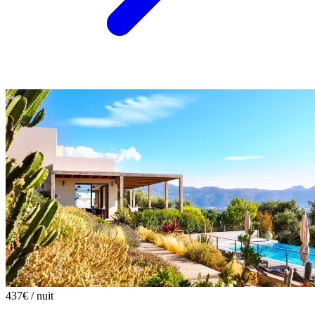
437€
/ nuit